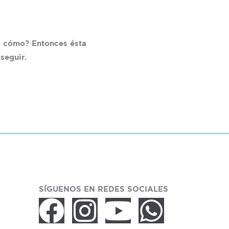
es cómo? Entonces ésta
seguir.
SÍGUENOS EN REDES SOCIALES
F
I
Y
W