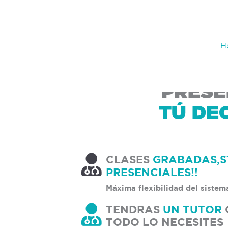
Ir
al
contenido
H
100% ONL
PRESE
TÚ DEC
CLASES
GRABADAS,S
PRESENCIALES!!
Máxima flexibilidad del sistema
TENDRAS
UN TUTOR
TODO LO NECESITES